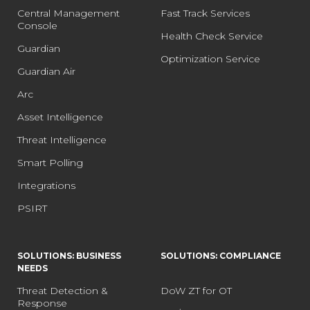
Central Management
Fast Track Services
Console
Health Check Service
Guardian
Optimization Service
Guardian Air
Arc
Asset Intelligence
Threat Intelligence
Smart Polling
Integrations
PSIRT
SOLUTIONS: BUSINESS
SOLUTIONS: COMPLIANCE
NEEDS
Threat Detection &
DoW ZT for OT
Response